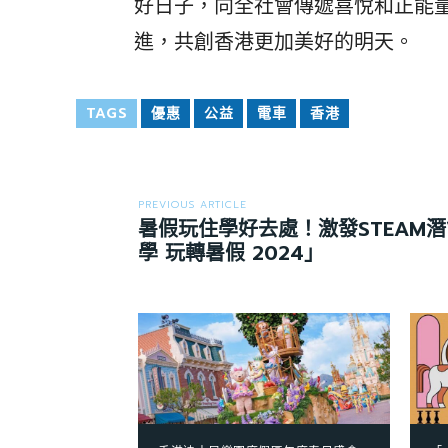
好日子，向全社會傳遞喜悅和正能
進，共創香港更加美好的明天。
TAGS
優惠
公益
電車
香港
PREVIOUS ARTICLE
暑假玩住學好去處！激發STEAM潛
學 玩轉暑假 2024」