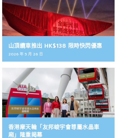
山頂纜車推出 HK$138 限時快閃優惠
2026 年 5 月 26 日
香港摩天輪「友邦峻宇會尊屬水晶車
廂」隆重揭幕