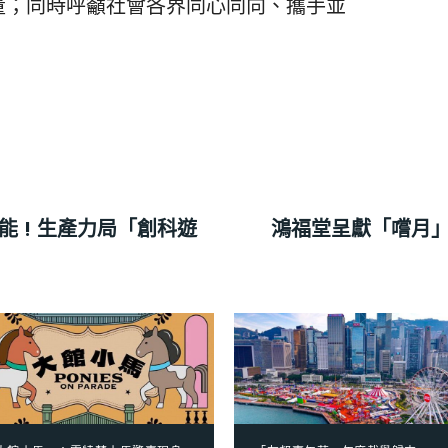
量；同時呼籲社會各界同心同向、攜手並
能 ! 生產力局「創科遊
鴻福堂呈獻「嚐月」