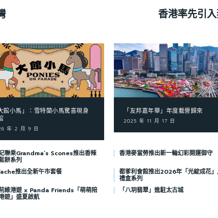
灣
香港率先引入
大館小馬」：雪特蘭小馬驚喜現身
「友邦嘉年華」年度載譽歸來
館
2025 年 11 月 17 日
26 年 2 月 9 日
聯乘Grandma’s Scones推出香辣
香港麥當勞推出新一輪幻彩開運御守
鬆餅系列
 Vache推出全新午市套餐
都爹利會館推出2026年「光綻成花」
禮盒系列
維港遊 x Panda Friends「萌萌陪
「八玥翡翠」進駐太古城
港遊」盛夏啟航