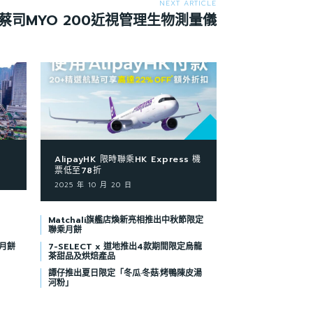
NEXT ARTICLE
蔡司MYO 200近視管理生物測量儀
AlipayHK 限時聯乘HK Express 機
票低至78折
2025 年 10 月 20 日
Matchali旗艦店煥新亮相推出中秋節限定
聯乘月餅
月餅
7-SELECT x 道地推出4款期間限定烏龍
茶甜品及烘焙產品
譚仔推出夏日限定「冬瓜·冬菇·烤鴨陳皮湯
河粉」