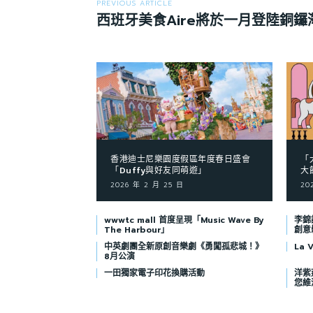
PREVIOUS ARTICLE
西班牙美食Aire將於一月登陸銅鑼
香港迪士尼樂園度假區年度春日盛會
「
「Duffy與好友同萌遊」
大
2026 年 2 月 25 日
20
wwwtc mall 首度呈現「Music Wave By
李錦記
The Harbour」
創意
中英劇團全新原創音樂劇《勇闖孤悲城！》
La
8月公演
一田獨家電子印花換購活動
洋紫荊
您維