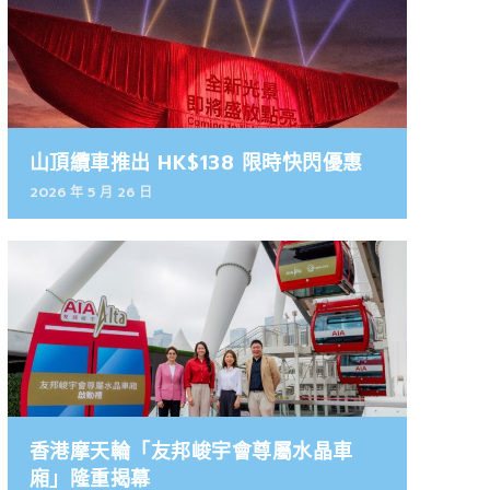
山頂纜車推出 HK$138 限時快閃優惠
2026 年 5 月 26 日
香港摩天輪「友邦峻宇會尊屬水晶車
廂」隆重揭幕