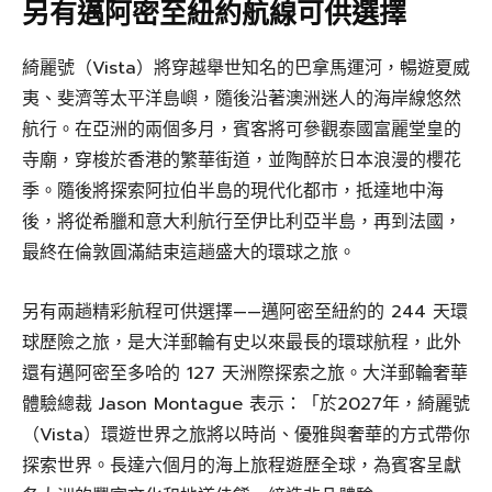
另有邁阿密至紐約航線可供選擇
綺麗號（Vista）將穿越舉世知名的巴拿馬運河，暢遊夏威
夷、斐濟等太平洋島嶼，隨後沿著澳洲迷人的海岸線悠然
航行。在亞洲的兩個多月，賓客將可參觀泰國富麗堂皇的
寺廟，穿梭於香港的繁華街道，並陶醉於日本浪漫的櫻花
季。隨後將探索阿拉伯半島的現代化都市，抵達地中海
後，將從希臘和意大利航行至伊比利亞半島，再到法國，
最終在倫敦圓滿結束這趟盛大的環球之旅。
另有兩趟精彩航程可供選擇——邁阿密至紐約的 244 天環
球歷險之旅，是大洋郵輪有史以來最長的環球航程，此外
還有邁阿密至多哈的 127 天洲際探索之旅。大洋郵輪奢華
體驗總裁 Jason Montague 表示：「於2027年，綺麗號
（Vista）環遊世界之旅將以時尚、優雅與奢華的方式帶你
探索世界。長達六個月的海上旅程遊歷全球，為賓客呈獻