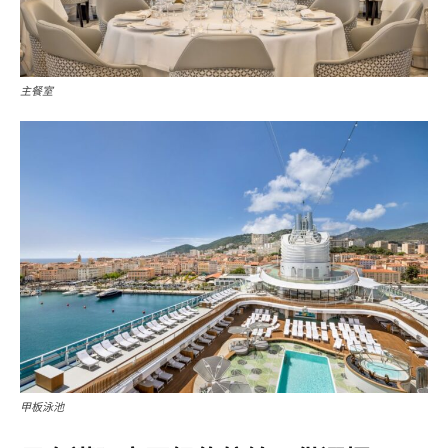
主餐室
甲板泳池