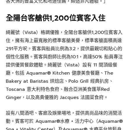
各大洲的豐富文化和地道佳餚，締造非凡體驗。」
全陽台客艙供1,200位賓客入住
綺麗號（Vista）格調優雅，全陽台客艙供1,200位賓客入
住，擁有海上最寬敞的標準客艙美譽，標準客艙面積高達
291平方呎。賓客與船員比例為3:2，提供最親切和貼心的
個性化服務。賓客與廚師比例為10:1，高達50% 船員專注
提供優質餐飲體驗。綺麗號（Vista）設有 11 間頂級餐
廳，包括 Aquamar® Kitchen 健康美食餐廳、The
Bakery at Baristas 烘焙店、Polo Grill 經典扒房、
Toscana 意大利特色食府、融合亞洲美食匯萃Red
Ginger，以及高貴優雅的 Jacques 法國菜食府。
設有八間酒吧、客廊及娛樂場地，提供高尚品味的消閒活
動。賓客可於 Aquamar®水療 + 活力中心（Aquamar®
Spa + Vitality Center）及Aquamar® 水療平台放鬆身