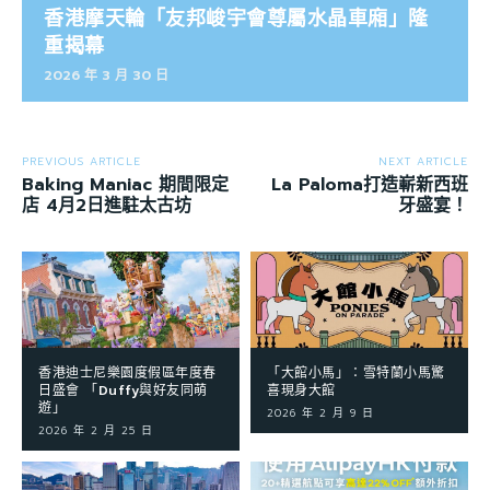
香港摩天輪「友邦峻宇會尊屬水晶車廂」隆
重揭幕
2026 年 3 月 30 日
PREVIOUS ARTICLE
NEXT ARTICLE
Baking Maniac 期間限定
La Paloma打造嶄新西班
店 4月2日進駐太古坊
牙盛宴！
香港迪士尼樂園度假區年度春
「大館小馬」：雪特蘭小馬驚
日盛會 「Duffy與好友同萌
喜現身大館
遊」
2026 年 2 月 9 日
2026 年 2 月 25 日