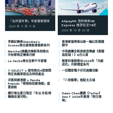
「友邦嘉年華」年度載譽歸來
AlipayHK 限時聯乘HK
Express 機票低至78折
2025 年 11 月 17 日
2025 年 10 月 20 日
李錦記聯乘Grandma’s
香港麥當勞推出新一輪幻彩開運
Scones推出香辣創意鬆餅系列
御守
Matchali旗艦店煥新亮相推出
中英劇團全新原創音樂劇《勇闖
中秋節限定聯乘月餅
孤悲城！》8月公演
La Vache推出全新午市套餐
都爹利會館推出2026年「光綻
成花」月餅禮盒系列
7-SELECT x 道地推出4款期間
一田獨家電子印花換購活動
限定烏龍茶甜品及烘焙產品
洋紫荊維港遊 x Panda
「八玥翡翠」進駐太古城
Friends「萌萌陪您維港遊」盛
夏啟航
譚仔推出夏日限定「冬瓜·冬菇·烤
Dawn Chan獲選《Tatler》
鴨陳皮湯河粉」
Gen.T 2026年香港「明日領
袖」