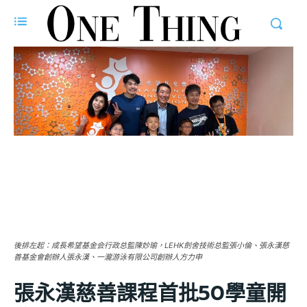
後排左起：成長希望基金会行政总監陳妙瑜，LEHK劍舍技術总監張小倫、張永漢慈
善基金會創辦人張永漢、一瀧游泳有限公司創辦人方力申
張永漢慈善課程首批50學童開