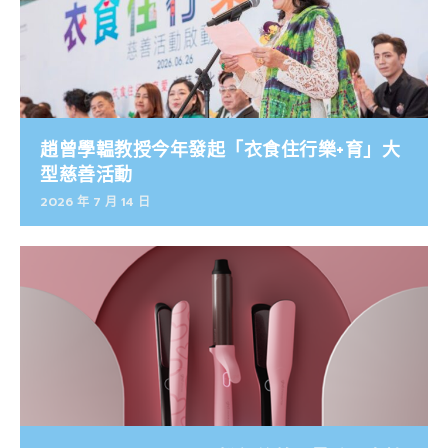
趙曾學韞教授今年發起「衣食住行樂+育」大
型慈善活動
2026 年 7 月 14 日