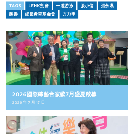
TAGS
LEHK劍舍
一瀧游泳
張小倫
張永漢
慈善
成長希望基金會
方力申
2026國際綜藝合家歡7月盛夏啟幕
2026 年 7 月 17 日