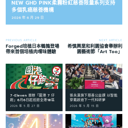
NEW GHD PINK柔霧粉紅慈善限量系列支持
多個乳癌慈善機構
2026 年 6 月 29 日
PREVIOUS ARTICLE
NEXT ARTICLE
Forged培植日本鵪鶉登場
希慎興業和利園協會舉辦利
帶來首個培植肉嚐味體驗
園藝術節「Art Too」
7-Eleven 首辦「圍港 7 仔
張永漢旗下慈善公益課 以智能
跑」6月6日起巡迴全港18區
穿戴啟迪下一代科研夢
2026 年 5 月 27 日
2026 年 5 月 15 日