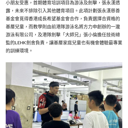
小朋友受惠，首期體育培訓項目為游泳及劍擊，張永漢透
露，未來不排除引入其他體育項目。此項計劃張永漢慈善
基金會覓得香港成長希望基金會合作，負責選擇合資格的
基層兒童，而教學則由前港隊游泳名將方力申創辦的一瀧
游泳有限公司，及港隊劍擊「大師兄」張小倫擔任技術總
監的LEHK劍舍負責，讓基層家庭兒童也有機會體驗最專業
的訓練環境。