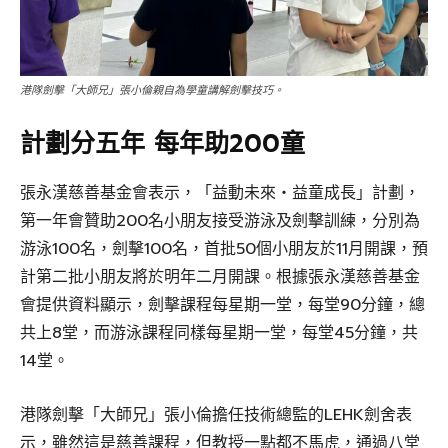
港隊劍擊「大師兄」張小倫親自為學童講解劍擊技巧。
計劃分五年 每年助200童
張永漢慈善基金會表示，「益動未來‧益童成長」計劃，
第一年會贊助200名小朋友接受游泳及劍擊訓練，分別為
游泳100名，劍擊100名，首批50個小朋友於11月開課，預
計第二批小朋友將於明年二月開課。根據張永漢慈善基金
會提供資料顯示，劍擊課程每星期一堂，每堂90分鐘，總
共上8堂，而游泳課程同樣每星期一堂，每堂45分鐘，共
14堂。
港隊劍擊「大師兄」張小倫擔任技術總監的LEHK劍舍表
示，雖然這是慈善課程，但教授一點都不馬虎，通過八堂