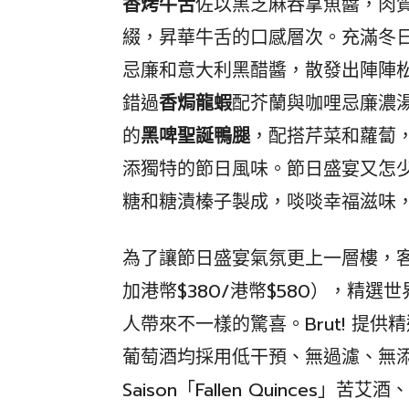
香烤
牛舌
佐以黑芝麻吞拿魚醬，肉
綴，昇華牛舌的口感層次。充滿冬
忌廉和意大利黑醋醬，散發出陣陣
錯過
香焗龍蝦
配芥蘭與咖哩忌廉濃
的
黑啤聖誕
鴨
腿
，配搭芹菜和蘿蔔
添獨特的節日風味。節日盛宴又怎
糖和糖漬榛子製成，啖啖幸福滋味
為了讓節日盛宴氣氛更上一層樓，
加港幣$380/港幣$580），精
人帶來不一樣的驚喜。Brut! 提
葡萄酒均採用低干預、無過濾、無
Saison「Fallen Quinces」苦艾酒、F