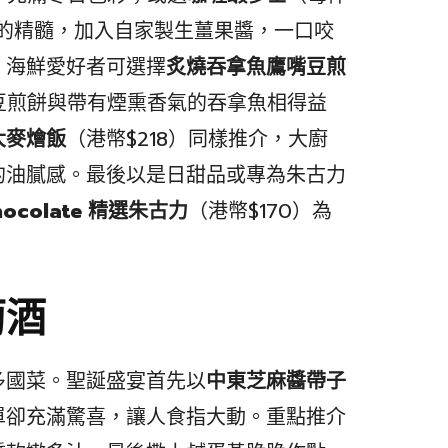
中菜的精髓，加入自家製生薑果醬，一口咬
，海鮮愛好者可選擇
炙燒吞拿魚鷹嘴豆煎
豆煎餅與帶有煙熏香氣的吞拿魚相得益
大麥燴飯
（港幣$218）同樣推介，大廚
的油膩感。最後以是日甜品或專為朱古力
Chocolate 精選朱古力
（港幣$170）為
萄酒
多國菜。聖誕盛宴首先以
中東芝麻醬帶子
單卻充滿驚喜，讓人食指大動。重點推介