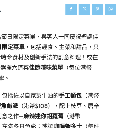
5
別推出節日限定菜單，與客人一同慶祝聖誕佳
日限定菜單
，包括輕食、主菜和甜品，只
合時令食材及創新手法的創意料理！或在
，選擇六道菜
佳節嚐味菜單
（每位港幣
旅。
，包括佐以自家製牛油的
手工麵包
（港幣
鰹魚鹹派
（港幣$108），配上枝豆、唐辛
創意之作—
麻辣迷你胡蘿蔔
（港幣
綴，充滿冬日色彩；或選
咖喱蝦多士
（每件