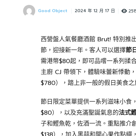
Good Object
251
2024 年 12 月 17 日
西營盤人氣餐廳酒館 Brut! 特
節，迎接新一年。客人可以選擇
節
需港幣$80起，即可品嚐一系列揉
主廚 CJ 帶領下，體驗味蕾新悸動
$780），踏上非一般的假日美食之
節日限定菜單提供一系列滋味小食
$80），以及充滿聖誕氣息的
法式
子和鰹魚乾，佐酒一流。重點推介
$138），加入黑蒜和開心果作點