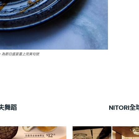
，為節日盛宴畫上完美句號
功夫舞蹈
NITOR