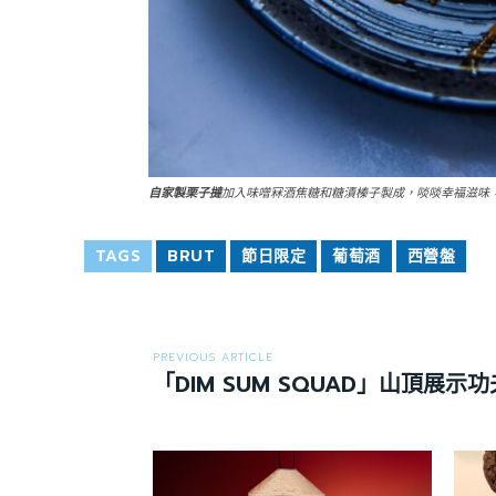
自家製栗子撻
加入味噌冧酒焦糖和糖漬榛子製成，啖啖幸福滋味
TAGS
BRUT
節日限定
葡萄酒
西營盤
PREVIOUS ARTICLE
「DIM SUM SQUAD」山頂展示