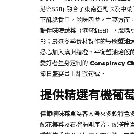
港幣$58) 融合了東南亞風味及
下酥脆香口，滋味四溢。主菜方面
餅伴味噌蔬菜
（港幣$158）
，
鷹嘴
彰；嚴選冬季食材製作的豐腴
蟹油
悉心加入澳洲指橙，平衡蟹油燴飯
愛好者量身定制的
Conspiracy 
節日盛宴畫上甜蜜句號。
提供精選有機葡
佳節嚐味菜單
為客人帶來多款特色
配花椰菜及石榴揭開序幕，配搭簡