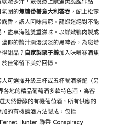
質軟嫩多汁，最後撒上鹹蛋黃脆脆作點
日氛圍的
焦糖番薯意大利雲吞
，配上松露
松露香，讓人回味無窮。龍蝦迷絕對不能
湯，盡享海陸雙重滋味。以鮮嫩鴨肉製成
，濃郁的醬汁瀰漫淡淡的黑啤香，為您增
少得甜品？
自家製栗子撻
加入味噌冧酒焦
，於佳節留下美好回憶。
客人可選擇升級三杯或五杯餐酒搭配（另
選世界各地的精品葡萄酒多款特色酒，為客
供精選天然發酵的有機葡萄酒，所有供應的
添加的有機釀酒方法製成，包括
ernet Hunter 聯乘 Conspiracy