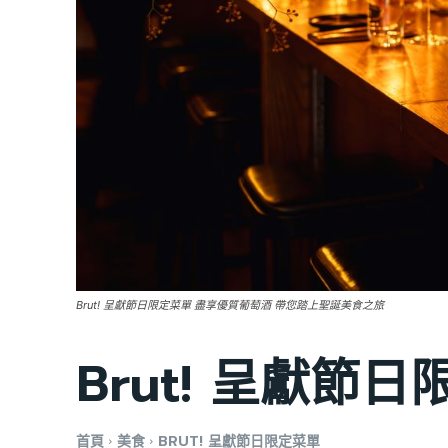
Brut! 呈獻節日限定菜單 盡享優質葡萄酒 帶您踏上聖誕美食之旅
Brut! 呈獻節
首頁
美食
BRUT! 呈獻節日限定菜單