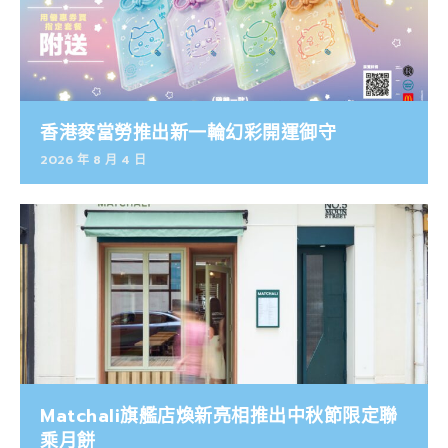
香港麥當勞推出新一輪幻彩開運御守
2026 年 8 月 4 日
Matchali旗艦店煥新亮相推出中秋節限定聯
乘月餅