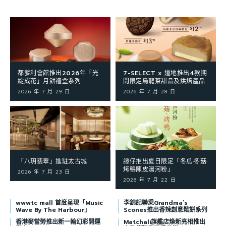
都爹利會館推出2026年「光
7-SELECT x 道地推出4款期
綻成花」月餅禮盒系列
間限定烏龍茶甜品及烘焙產品
2026 年 7 月 29 日
2026 年 7 月 28 日
「八玥翡翠」進駐太古城
譚仔推出夏日限定「冬瓜·冬菇·
烤鴨陳皮湯河粉」
2026 年 7 月 23 日
2026 年 7 月 22 日
wwwtc mall 首度呈現「Music
李錦記聯乘Grandma’s
Wave By The Harbour」
Scones推出香辣創意鬆餅系列
香港麥當勞推出新一輪幻彩開運
Matchali旗艦店煥新亮相推出