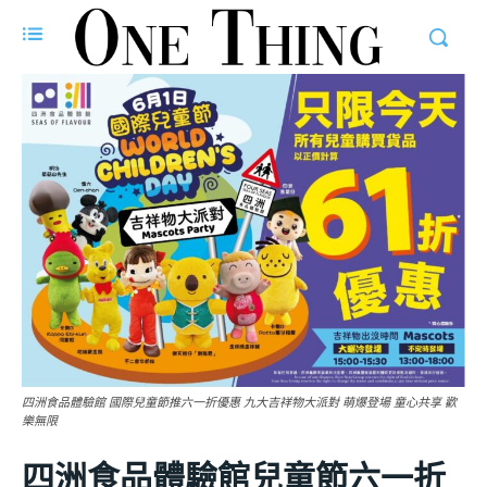
四洲食品體驗館 國際兒童節推六一折優惠 九大吉祥物大派對 萌爆登場 童心共享 歡
樂無限
四洲食品體驗館兒童節六一折