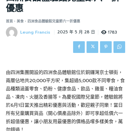
優惠
首頁
美食
四洲食品體驗館兒童節六一折優惠
Leung Francis
1783
2025 年 5 月 28 日
由四洲集團開設的四洲食品體驗館位於銅鑼灣京士頓街，
兩層佔地共20,000平方呎，集超過5,000款不同零食，食
品種類涵蓋零食、奶粉、健康食品、飲品、雞蛋、糧油食
品、凍肉、火腿及香腸等。為慶祝國際兒童節，體驗館將
於6月1日當天推出精彩優惠與活動，歡迎親子同樂！當日
所有兒童購買貨品（開心價產品除外）即可享超低價六一
折超值優惠，讓小朋友用最優惠的價格品嚐多樣美食，萬
勿錯過！