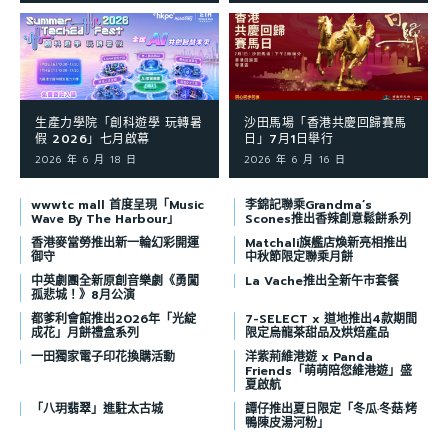
生產力學院「創科遊學 玩轉暑
沙田馬場「香港共慶回歸賽馬
假 2026」七月啟幕
日」7月1日舉行
2026 年 6 月 18 日
2026 年 6 月 16 日
wwwtc mall 首度呈現「Music
李錦記聯乘Grandma’s
Wave By The Harbour」
Scones推出香辣創意鬆餅系列
香港麥當勞推出新一輪幻彩開運
Matchali旗艦店煥新亮相推出
御守
中秋節限定聯乘月餅
中英劇團全新原創音樂劇《勇闖
La Vache推出全新午市套餐
孤悲城！》8月公演
都爹利會館推出2026年「光綻
7-SELECT x 道地推出4款期間
成花」月餅禮盒系列
限定烏龍茶甜品及烘焙產品
一田獨家電子印花換購活動
洋紫荊維港遊 x Panda
Friends「萌萌陪您維港遊」盛
夏啟航
「八玥翡翠」進駐太古城
譚仔推出夏日限定「冬瓜·冬菇·烤
鴨陳皮湯河粉」