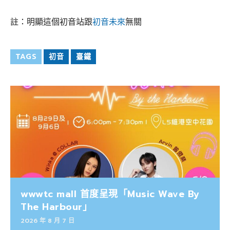
註：明顯這個初音站跟
初音未來
無關
TAGS
初音
臺鐵
wwwtc mall 首度呈現「Music Wave By
The Harbour」
2026 年 8 月 7 日