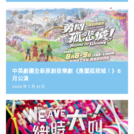
中英劇團全新原創音樂劇《勇闖孤悲城！》8
月公演
2026 年 7 月 31 日