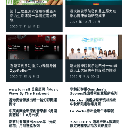
第十二屆亞洲素食展聯乘亞洲
港大經管學院發佈員工壓力及
活力生活博覽一票暢遊兩大展
身心健康最新研究成果
覽
2025 年 10 月 31 日
2025 年 11 月 11 日
香港首創多功能拉力輪健身器
港大醫學院揭示超四分一50歲
ZypRoller™
或以上居民患有輕度視力障礙
2025 年 10 月 8 日
2025 年 9 月 30 日
wwwtc mall 首度呈現「Music
李錦記聯乘Grandma’s
Wave By The Harbour」
Scones推出香辣創意鬆餅系列
香港麥當勞推出新一輪幻彩開運
Matchali旗艦店煥新亮相推出
御守
中秋節限定聯乘月餅
中英劇團全新原創音樂劇《勇闖
La Vache推出全新午市套餐
孤悲城！》8月公演
都爹利會館推出2026年「光綻
7-SELECT x 道地推出4款期間
成花」月餅禮盒系列
限定烏龍茶甜品及烘焙產品