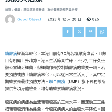
首頁
健康
糖尿病愈趨普遍 聯合醫務助預防與治療
Good Object
826
2023 年 12 月 28 日
糖尿病
逐漸年輕化，本港目前有70萬名糖尿病患者，且數
目有明顯上升趨勢。港人生活節奏忙碌，不少打工仔久坐
辦公室缺乏運動，但運動卻是控制糖尿病的重要一環。若
要預防或防止糖尿病惡化，可以從日常生活入手，其中定
期監察是最佳預防方法。
聯合醫務
（UMP）旗下醫務診所
提供各項身體檢查，均有助監察糖尿病狀況。
糖尿病的病症為血液葡萄糖高於正常水平，而運動正正能
把葡萄糖消耗為能量，令糖尿病病人的血糖水平降低。因